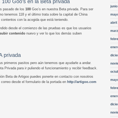
 100 Goo’s en la Beta privada
junio
s pasado de los
100
Goo’s en nuestra Beta privada. Para ser
 tenemos 118 y el último trata sobre la capital de China
mayo
contentos con la acogida que está teniendo.
abril
ndido desde el comienzo de las pruebas es que los usuarios
marz
subir contenido
nuevo y ver lo que los demás suben
febr
ener
A privada
dici
us primeros pasitos pero aún tenemos que ayudarle a andar.
novi
a Privada para ir puliendo el funcionamiento y recibir feedback.
octu
rsión Beta de Artigoo puedes ponerte en contacto con nosotros
mayo
 correo desde el formulario de la portada en
http://artigoo.com
febr
ener
dici
novi