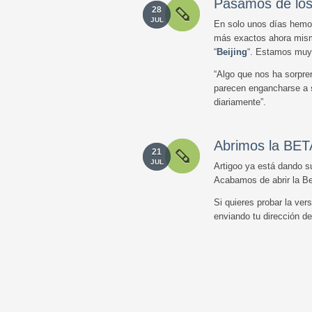
Pasamos de los
28
JUL
En solo unos días hemo
más exactos ahora mismo
“
Beijing
“. Estamos muy 
“Algo que nos ha sorpre
parecen engancharse a
diariamente”.
Abrimos la BET
21
JUL
Artigoo ya está dando s
Acabamos de abrir la Bet
Si quieres probar la ve
enviando tu dirección de