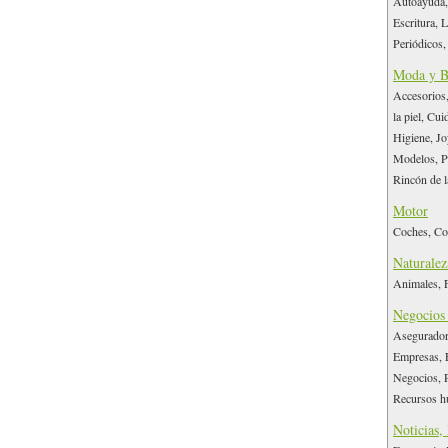
Autoayuda,
Escritura, 
Periódicos,
Moda y B
Accesorios
la piel, Cu
Higiene, Jo
Modelos, Pe
Rincón de 
Motor
Coches, Co
Naturalez
Animales, F
Negocios
Asegurador
Empresas, F
Negocios, P
Recursos h
Noticias,