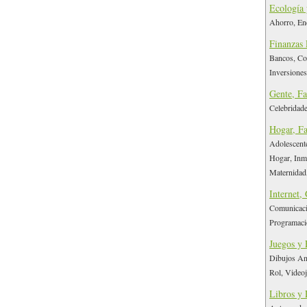
Ecología
Ahorro, Ene
Finanzas 
Bancos, Co
Inversiones
Gente, Fa
Celebridade
Hogar, Fa
Adolescente
Hogar, Inmo
Maternidad,
Internet,
Comunicacio
Programació
Juegos y 
Dibujos An
Rol, Videoj
Libros y 