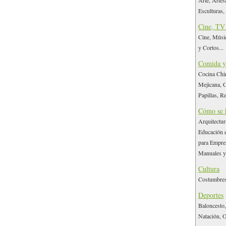
Arte, Artes
Esculturas, 
Cine, TV
Cine, Músic
y Cortos...
Comida y
Cocina Chi
Mejicana, C
Papillas, Re
Cómo se 
Arquitectur
Educación e
para Empres
Manuales y 
Cultura
Costumbres,
Deportes
Baloncesto,
Natación, O