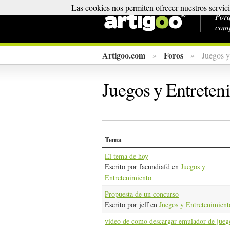
Las cookies nos permiten ofrecer nuestros servic
Porq
comp
Artigoo.com
Foros
»
»
Juegos y
Juegos y Entreten
Tema
El tema de hoy
Escrito por facundiafd en
Juegos y
Entretenimiento
Propuesta de un concurso
Escrito por jeff en
Juegos y Entretenimient
video de como descargar emulador de jueg