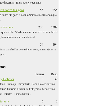
que hacernos? Entra aquí y cuentanos!
ión sobre tus goos
55
255
n sobre tus goos o da tu opinión a los usuarios que
.
la Semana
235
5389
 qué escribir? Cada semana un nuevo tema sobre el
r, basandonos en su rentabilidad
54
494
e tema para hablar de cualquier cosa, temas ajenos a
egos...
rías
Temas
Resp
 y Hobbies
8
39
dado, Bricolaje, Carpintería, Caza, Coleccionismo,
bujar, Escribir, Escultura, Fotografía, Modelismo,
tar, Puzzles, Radioamateur...
tesanía
6
5