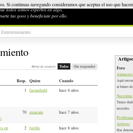
ios. Si continuas navegando consideramos que aceptas el uso que hacem
¿Qué
ue todos somos expertos en algo,
arte tus goos y beneficiate por ello.
 Entretenimiento
imiento
Artigo
Menú de usuario:
Todos
Sin responder
Foro
Anuncios 
Resp.
Quien
Cuando
Aquí encont
al futuro del
1
facundiafd
hace 4 años.
Necesitas
Tienes duda
necesites.
70
emacam
hace 7 años.
Problemas
o
Artigoo
os en
2
furillo
hace 8 años.
Has detecta