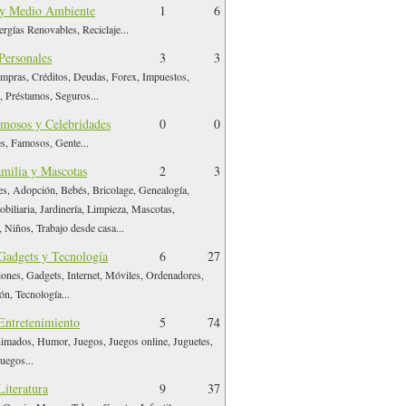
 y Medio Ambiente
1
6
rgías Renovables, Reciclaje...
Personales
3
3
mpras, Créditos, Deudas, Forex, Impuestos,
, Préstamos, Seguros...
mosos y Celebridades
0
0
s, Famosos, Gente...
milia y Mascotas
2
3
s, Adopción, Bebés, Bricolage, Genealogía,
biliaria, Jardinería, Limpieza, Mascotas,
 Niños, Trabajo desde casa...
 Gadgets y Tecnología
6
27
nes, Gadgets, Internet, Móviles, Ordenadores,
n, Tecnología...
Entretenimiento
5
74
imados, Humor, Juegos, Juegos online, Juguetes,
uegos...
Literatura
9
37