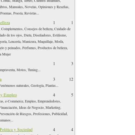
 Comic, Manga, Tebeo, Cuentos Infantiles,
Libros, Manuales, Novelas, Opiniones y Reseñas,
 Poemas, Poesía, Revistas...
elleza
1
1
, Complementos, Consejos de belleza, Cuidado de
idado de los ojos, Dieta, Diseñadores, Estilismo,
yería, Lencería, Manicura, Maquillaje, Moda,
lo y peinados, Perfumes, Productos de belleza,
la Mujer
1
3
mpraventa, Motos, Tuning...
a
3
12
enómenos naturales, Geología, Plantas...
 y Empleo
4
5
as, e-Commerce, Empleo, Emprendedores,
inanciación, Ideas de Negocio, Marketing,
revención de Riesgos, Profesiones, Publicidad,
umanos...
 Política y Sociedad
4
4