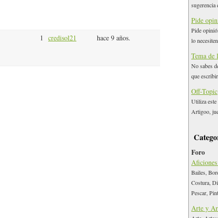
sugerencia 
Pide opin
Pide opinió
1
credisol21
hace 9 años.
lo necesiten
Tema de 
No sabes de
que escribi
Off-Topic
Utiliza est
Artigoo, ju
Catego
Foro
Aficiones
Bailes, Bor
Costura, Di
Pescar, Pin
Arte y Ar