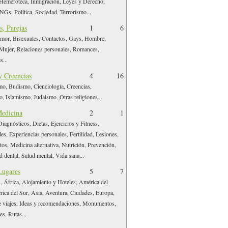
Hemeroteca, Inmigración, Leyes y Derecho,
NGs, Política, Sociedad, Terrorismo...
s, Parejas
1
6
mor, Bisexuales, Contactos, Gays, Hombre,
Mujer, Relaciones personales, Romances,
s...
y Creencias
4
16
o, Budismo, Cienciología, Creencias,
o, Islamismo, Judaismo, Otras religiones...
Medicina
2
1
iagnósticos, Dietas, Ejercicios y Fitness,
s, Experiencias personales, Fertilidad, Lesiones,
s, Medicina alternativa, Nutrición, Prevención,
d dental, Salud mental, Vida sana...
Lugares
5
7
, África, Alojamiento y Hoteles, América del
ica del Sur, Asia, Aventura, Ciudades, Europa,
e viajes, Ideas y recomendaciones, Monumentos,
es, Rutas...