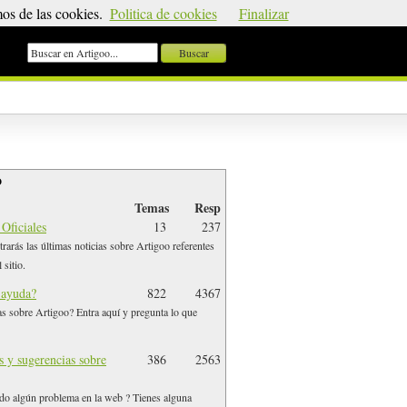
os de las cookies.
Politica de cookies
Finalizar
 es Artigoo?
|
Foro
|
Iniciar sesión
|
Regístrate
o
Temas
Resp
Oficiales
13
237
rarás las últimas noticias sobre Artigoo referentes
 sitio.
 ayuda?
822
4367
s sobre Artigoo? Entra aquí y pregunta lo que
 y sugerencias sobre
386
2563
do algún problema en la web ? Tienes alguna