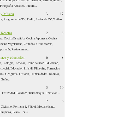
anía, Dibujo, Diseño de Interiores, Diseño gráfico,
Fotografía Artística, Pintura...
 y Música
3
17
a, Programas de TV, Radio, Series de TV, Trailers
 Recetas
2
8
na, Cocina Española, Cocina Japonesa, Cocina
ocina Vegetariana, Comidas, Otras recetas,
postería, Restaurantes...
hace y educación
6
8
a, Biología, Ciencias, Cómo se hace, Educación,
special, Educación infantil, Filosofía, Formación
as, Geografía, Historia, Humanidades, Idiomas,
Guías...
3
10
 Festividad, Folklore, Tauromaquia, Tradición...
2
6
 Ciclismo, Formula 1, Fútbol, Motociclismo,
límpicos, Pesca, Tenis...