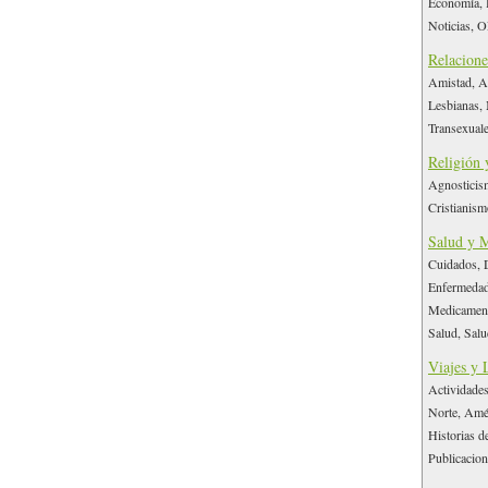
Economía, 
Noticias, O
Relacione
Amistad, A
Lesbianas, 
Transexuale
Religión 
Agnosticism
Cristianism
Salud y 
Cuidados, D
Enfermedade
Medicamento
Salud, Salu
Viajes y 
Actividades
Norte, Amér
Historias d
Publicacion