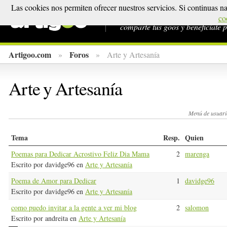
Las cookies nos permiten ofrecer nuestros servicios. Si continuas 
Porque todos somos expertos en 
co
comparte tus goos y beneficiate p
Artigoo.com
Foros
»
»
Arte y Artesanía
Arte y Artesanía
Menú de usuari
Tema
Resp.
Quien
Poemas para Dedicar Acrostivo Feliz Dia Mama
2
marenga
Escrito por davidge96 en
Arte y Artesanía
Poema de Amor para Dedicar
1
davidge96
Escrito por davidge96 en
Arte y Artesanía
como puedo invitar a la gente a ver mi blog
2
salomon
Escrito por andreita en
Arte y Artesanía