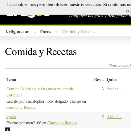
Las cookies nos permiten ofrecer nuestros servicios. Si continuas 
Porque todos somos expertos en 
co
comparte tus goos y beneficiate p
Artigoo.com
Foros
»
»
Comida y Recetas
Comida y Recetas
Menú de usuari
Tema
Resp.
Quien
Comida Saludable y Organica vs comida
3
dochanlu
Cotidiana
Escrito por christopher_toto_delgado_clavijo en
Comida y Recetas
ayuda
2
dochanlu
Escrito por men2106 en
Comida y Recetas
1