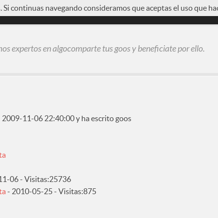
s. Si continuas navegando consideramos que aceptas el uso que ha
SIÓN
REGÍSTRATE
s expertos en algocomparte tus goos y beneficiate por ello.
 2009-11-06 22:40:00 y ha escrito goos
ta
11-06 - Visitas:25736
ta
- 2010-05-25 - Visitas:875