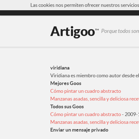
Las cookies nos permiten ofrecer nuestros servicio
¿QUÉ ES ARTIGOO?
FORO
INICIAR SE
Artigoo
™
Porque todos somo
viridiana
Viridiana es miembro como autor desde el
Mejores Goos
Cómo pintar un cuadro abstracto
Manzanas asadas, sencilla y deliciosa rece
Todos sus Goos
Cómo pintar un cuadro abstracto
- 2009-
Manzanas asadas, sencilla y deliciosa rece
Enviar un mensaje privado