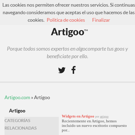
Las cookies nos permiten ofrecer nuestros servicios. Si continuas
navegando consideramos que aceptas el uso que hacemos de las
cookies.
Politica de cookies
Finalizar
¿Qué es Artigoo?
Artigoo
™
Foro
Iniciar sesión
Porque todos somos expertos en algocomparte tus goos y
Regístrate
beneficiate por ello.
Artigoo.com
»
Artigoo
Artigoo
Widgets en Artigoo
por
artigoo
CATEGORÍAS
Recientemente en Artigoo, hemos
incluido un nuevo escritorio compuesto
RELACIONADAS
por...