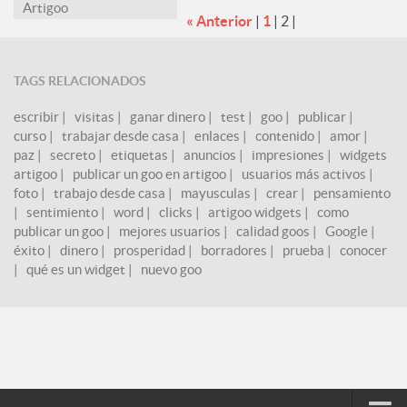
Artigoo
« Anterior
|
1
|
2
|
TAGS RELACIONADOS
escribir
|
visitas
|
ganar dinero
|
test
|
goo
|
publicar
|
curso
|
trabajar desde casa
|
enlaces
|
contenido
|
amor
|
paz
|
secreto
|
etiquetas
|
anuncios
|
impresiones
|
widgets
artigoo
|
publicar un goo en artigoo
|
usuarios más activos
|
foto
|
trabajo desde casa
|
mayusculas
|
crear
|
pensamiento
|
sentimiento
|
word
|
clicks
|
artigoo widgets
|
como
publicar un goo
|
mejores usuarios
|
calidad goos
|
Google
|
éxito
|
dinero
|
prosperidad
|
borradores
|
prueba
|
conocer
|
qué es un widget
|
nuevo goo