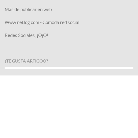
Más de publicar en web
Www.netlog.com - Cómoda red social
Redes Sociales, ¡OjO!
¡TE GUSTA ARTIGOO?