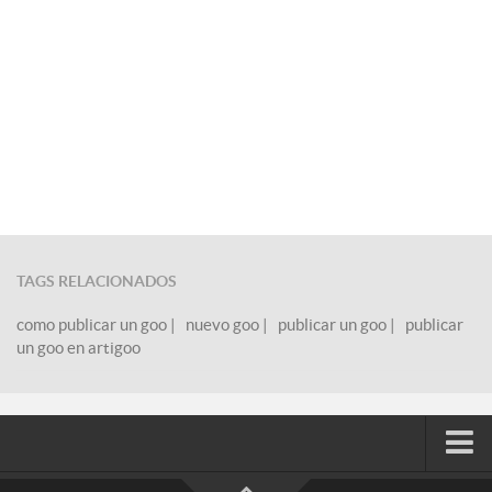
TAGS RELACIONADOS
como publicar un goo
|
nuevo goo
|
publicar un goo
|
publicar
un goo en artigoo
Blog