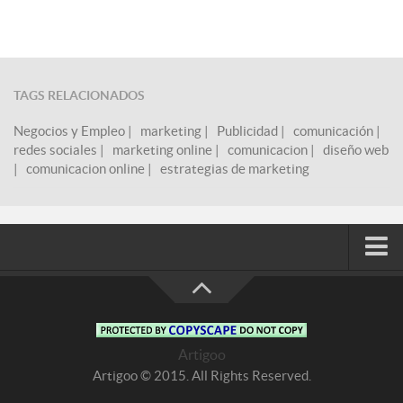
TAGS RELACIONADOS
Negocios y Empleo
|
marketing
|
Publicidad
|
comunicación
|
redes sociales
|
marketing online
|
comunicacion
|
diseño web
|
comunicacion online
|
estrategias de marketing
Blog
Guía
Terminos y condiciones de uso
Artigoo
Artigoo © 2015. All Rights Reserved.
Contacto