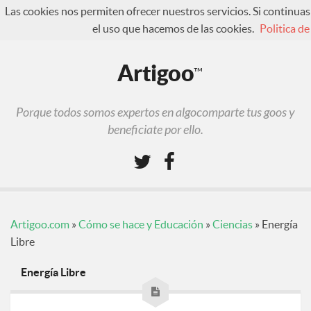
Las cookies nos permiten ofrecer nuestros servicios. Si contin
el uso que hacemos de las cookies.
Politica de
¿Qué es Artigoo?
Artigoo
™
Foro
Iniciar sesión
Porque todos somos expertos en algocomparte tus goos y
Regístrate
beneficiate por ello.
Artigoo.com
»
Cómo se hace y Educación
»
Ciencias
»
Energía
Libre
Energía Libre