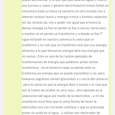
una turvina a vapor y genero electricidad el tronco (leño) se
consumira toda su masa se novierte en otro estado voy a
obtener senizas humo y energia trmica y luninica radiacion
etc las senizas las voy a poder ver igual que el humo la
demas energia se fue se perdio se fue si eso es cierto pero
a medias no se perdio se transformo y a donde se fue ??
sigue estando en nuestro universo lo unico que se
tranformo y no solo que se tranformo sino que esa energia
alimento a lo que llamamos energia libre esa energia que
no vemos .Este es uno de los tantos ejemplos de
tranformacion de energia que podemos poner existe
muchisimos , en el universo nada se pierde todo se
tranforma en energia que se puede manisfetar o no ,pero
todaavia seguimos siendo ignorantes a s cerca del universo
, pero lo cierto es que la energia libre si existe y es real que
nos la traten de ocultar es otra cosa , otro ejemplo es la
separacion del agua por medio de la electrolisis , a mi me
enseñaron en el liceo que la unica forma de hacer la
electrolisis era con corriente continua y que se precisaba
poner un acido en el agua , y utilizar dos electrodos de