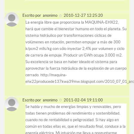
Escrito por
anonimo
2010-12-27 12:25:20
La energía libre que proporciona la MAQUINA-EHX22,
hará que cambie el bienestar humano en todo el planeta. Su
sistema hidráulico por transformaciones cíclicas de
volúmenes en rotación, permiten empujar a más de 300
k/pcm2 mlls/kg con sólo inyectar 2,4% por volumen y ciclo
de carrera de empuje. Producir un GWh ocupa 3.000 m2.
Su excelencia se basa en haber ideado el sistema para
aprovechar la fuerza hidráulica de la explosión de un cuerpo
cerrado. http://maquina-
ehx22producede137kwa39mw.blogspot.com/2010_07_01_arch
Escrito por
anonimo
2011-02-04 19:11:00
Se habla y mucho de energías limpias y renovables, pero
todas tienen problemas dé rendimiento y sostenibilidad,
cuando no de rentabilidad o peligrosidad. Si hay algo en
común en todas ellas es, que el resultado final, conduce a la
energía eléctrica. Mi intuición me lleva a preguntarme,