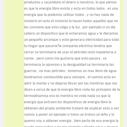
productos y sacandono el dinero a nosotros, lo que pienso
es que la energia libre existe y esta en todos lados , es una
energia que la podemos utilizar todos , y no hay nada de
misterio en esto el misterio lo hacen todos aquellos que no
les conviene que esto salga a la luz , por ejemplo si un dia
saliera un dispositivo que le echaramos agua y le dieramos
un pequeño arranque y este generara eletricidad para todo
tu hogar que pasaria?la compania electrica tendria que
cerrar se terminaria de usar el petroleo esto inquietaria a
varios , pero como me gustaria que esto pasara , se
terminaria la opresion y la desigualdad se terminaria las
guerras , no mas petroleo , tenemos un mas lleno de agua
tendriamos combustible para siempre , el camino esta en
abrir la mente y no dejarse llevar por las mentiras que nos
dicen a cerca de que la energia libre viola los principios de la
termodinamica eso es mentira no viola nada ya que la
energia que extraen los dispositivos de energia libre la
obtienen del propio ambiente tratare de explicar esto a ver
vamos a poner un ejemplo si tomo un tronco un leño y lo
quemo voy a obtener energia , bien parte de esa energia la
puedo aprovechar o no por ejemplo caliento agua y muevo