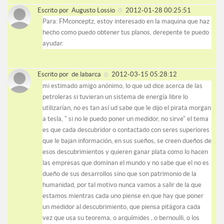
Escrito por
Augusto Lossio
2012-01-28 00:25:51
Para: FMconceptz, estoy interesado en la maquina que haz
hecho como puedo obtener tus planos, derepente te puedo
ayudar.
Escrito por
de labarca
2012-03-15 05:28:12
mi estimado amigo anónimo, lo que ud dice acerca de las
petroleras si tuvieran un sistema de energía libre lo
utilizarían, no es tan así ud sabe que le dijo el pirata morgan
a tesla, " si no le puedo poner un medidor, no sirve" el tema
es que cada descubridor o contactado con seres superiores
que le bajan información, en sus sueños, se creen dueños de
esos descubrimientos y quieren ganar plata como lo hacen
las empresas que dominan el mundo y no sabe que el no es
dueño de sus desarrollos sino que son patrimonio de la
humanidad, por tal motivo nunca vamos a salir de la que
estamos mientras cada uno piense en que hay que poner
un medidor al descubrimiento, que piensa pitágora cada
vez que usa su teorema, o arquímides , o bernoulli, o los