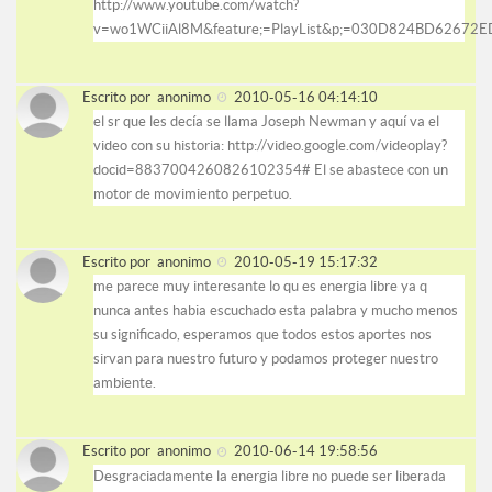
http://www.youtube.com/watch?
v=wo1WCiiAl8M&feature;=PlayList&p;=030D824BD62672ED&
Escrito por
anonimo
2010-05-16 04:14:10
el sr que les decía se llama Joseph Newman y aquí va el
video con su historia: http://video.google.com/videoplay?
docid=8837004260826102354# El se abastece con un
motor de movimiento perpetuo.
Escrito por
anonimo
2010-05-19 15:17:32
me parece muy interesante lo qu es energia libre ya q
nunca antes habia escuchado esta palabra y mucho menos
su significado, esperamos que todos estos aportes nos
sirvan para nuestro futuro y podamos proteger nuestro
ambiente.
Escrito por
anonimo
2010-06-14 19:58:56
Desgraciadamente la energia libre no puede ser liberada