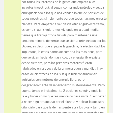
por todos los intereses de la gente que explota a los
incautos (nosotros), al seguir comprando petroleo y seguir
enrriqueciendo a los que nos venden lo que de por si es de
todos nosotros, simplemente porque todos nacimos en este
planeta. Para empezar a ver desde otro angulo este tema,
es como si aun siguieramos viviendo en la edad media,
tienes que trabajar toda tu vida para mantener a una
pequeña minoria de gente que se siente privilegiada por los
Dioses, es decir que al pagar la gasolina, la electricidad, los
impuestos, le estas dando de comer a los mas ricos, para
que se sigan haciendo mas ricos. La energia libre existe
desde siempre, pero los primeros motores fueron
fabricados en la epoca de la primera guerra mundial. Hay
casos de cientificos en los 80s que hicieron funcionar
vehiculos con motores de energia libre, pero
desgraciadamente desaparecieron misteriosamente. Pero
bueno, tengo principalmente 2 opciones seguir viendo la
tele y hacer como que realmente no pasa nada. O empezar
a hacer algo productivo por el planeta y aplicar lo que sé y
difundirlo para que la demas gente abra los ojos y tambien
empiezen a darse cuenta de que si no hubiera petroleo no