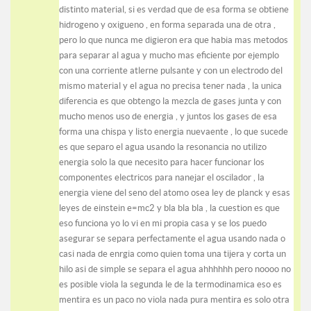
distinto material, si es verdad que de esa forma se obtiene
hidrogeno y oxigueno , en forma separada una de otra ,
pero lo que nunca me digieron era que habia mas metodos
para separar al agua y mucho mas eficiente por ejemplo
con una corriente atlerne pulsante y con un electrodo del
mismo material y el agua no precisa tener nada , la unica
diferencia es que obtengo la mezcla de gases junta y con
mucho menos uso de energia , y juntos los gases de esa
forma una chispa y listo energia nuevaente , lo que sucede
es que separo el agua usando la resonancia no utilizo
energia solo la que necesito para hacer funcionar los
componentes electricos para nanejar el oscilador , la
energia viene del seno del atomo osea ley de planck y esas
leyes de einstein e=mc2 y bla bla bla , la cuestion es que
eso funciona yo lo vi en mi propia casa y se los puedo
asegurar se separa perfectamente el agua usando nada o
casi nada de enrgia como quien toma una tijera y corta un
hilo asi de simple se separa el agua ahhhhhh pero noooo no
es posible viola la segunda le de la termodinamica eso es
mentira es un paco no viola nada pura mentira es solo otra