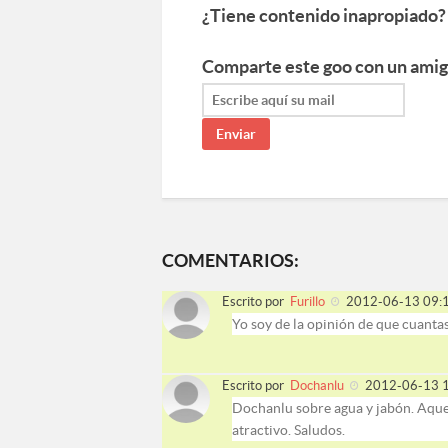
¿Tiene contenido inapropiado?
Comparte este goo con un amig
COMENTARIOS:
Escrito por
Furillo
2012-06-13 09:
Yo soy de la opinión de que cuanta
Escrito por
Dochanlu
2012-06-13 1
Dochanlu sobre agua y jabón. Aquel
atractivo. Saludos.