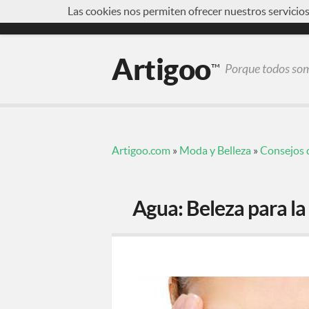
Las cookies nos permiten ofrecer nuestros servicio
¿QUÉ ES ARTIGOO?
FORO
INICIAR SE
Artigoo
™
Porque todos somo
Artigoo.com
»
Moda y Belleza
»
Consejos 
Agua: Beleza para la 