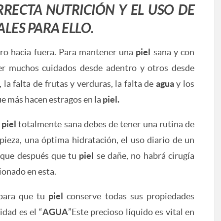
RECTA NUTRICIÓN Y EL USO DE
LES PARA ELLO.
ro hacia fuera. Para mantener una
piel
sana y con
r muchos cuidados desde adentro y otros desde
, la falta de frutas y verduras, la falta de
agua
y los
ue más hacen estragos en la
piel.
a
piel
totalmente sana debes de tener una rutina de
ieza, una óptima hidratación, el uso diario de un
a que después que tu
piel
se dañe, no habrá cirugía
ionado en esta.
 para que tu
piel
conserve todas sus propiedades
idad es el “
AGUA
”Este precioso líquido es vital en