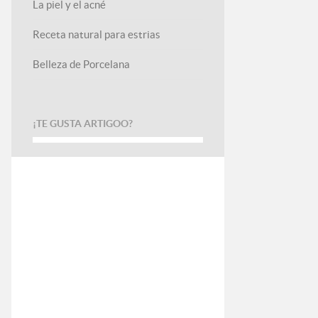
La piel y el acné
Receta natural para estrias
Belleza de Porcelana
¡TE GUSTA ARTIGOO?